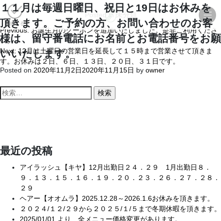
１１月は毎週日曜日、祝日と19日はお休みを
Posted in
未分類
頂きます。ご予約の方、お問い合わせのお客
予約する
Previous:
お誕生月のクーポンを追加いたしました。是非ご利用くださ
投
様は、留守番電話にお名前とお電話番号をお願
い。
稿
Next:
12月は土曜日の営業日を延長して１５時まで営業させて頂きま
いいたします。
ナ
す。お休みは２日、６日、１３日、２０日、３１日です。
Posted on
2020年11月2日
2020年11月15日
by
owner
ビ
検
ゲ
索
ー
:
シ
ョ
最近の投稿
ン
アイラッシュ【キヤ】12月出勤日２４．２９ 1月出勤日８．
９．１３．１５．１６．１９．２０．２３．２６．２７．２８．
２９
ヘアー【オオムラ】2025.12.28～2026.1.6お休みを頂きます。
２０２４/１２/２９から２０２５/１/５まで冬期休暇を頂きます。
2025/01/01 より 全メニュー価格変更があります。