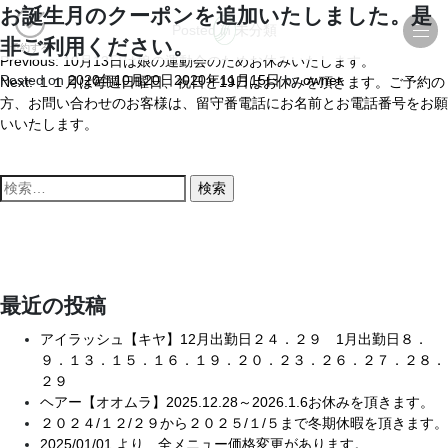
お誕生月のクーポンを追加いたしました。是
Posted in
未分類
非ご利用ください。
予約する
Previous:
10月13日は娘の運動会のためお休みいたします。
投
Posted on
2020年10月20日
2020年11月15日
by
owner
Next:
１１月は毎週日曜日、祝日と19日はお休みを頂きます。ご予約の
稿
方、お問い合わせのお客様は、留守番電話にお名前とお電話番号をお願
ナ
いいたします。
ビ
検
ゲ
索
ー
:
シ
ョ
最近の投稿
ン
アイラッシュ【キヤ】12月出勤日２４．２９ 1月出勤日８．
９．１３．１５．１６．１９．２０．２３．２６．２７．２８．
２９
ヘアー【オオムラ】2025.12.28～2026.1.6お休みを頂きます。
２０２４/１２/２９から２０２５/１/５まで冬期休暇を頂きます。
2025/01/01 より 全メニュー価格変更があります。