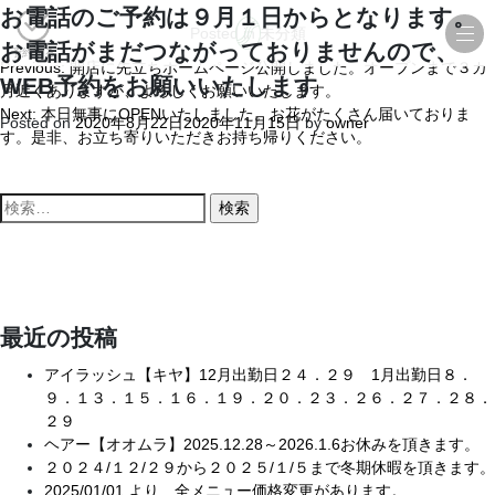
お電話のご予約は９月１日からとなります。
Posted in
未分類
お電話がまだつながっておりませんので、
予約する
Previous:
開店に先立ちホームページ公開しました。オープンまで３カ
投
WEB予約をお願いいたします
月近くありますが、よろしくお願いいたします。
稿
Next:
本日無事にOPENいたしました。お花がたくさん届いておりま
Posted on
2020年8月22日
2020年11月15日
by
owner
ナ
す。是非、お立ち寄りいただきお持ち帰りください。
ビ
検
ゲ
索
ー
:
シ
ョ
最近の投稿
ン
アイラッシュ【キヤ】12月出勤日２４．２９ 1月出勤日８．
９．１３．１５．１６．１９．２０．２３．２６．２７．２８．
２９
ヘアー【オオムラ】2025.12.28～2026.1.6お休みを頂きます。
２０２４/１２/２９から２０２５/１/５まで冬期休暇を頂きます。
2025/01/01 より 全メニュー価格変更があります。